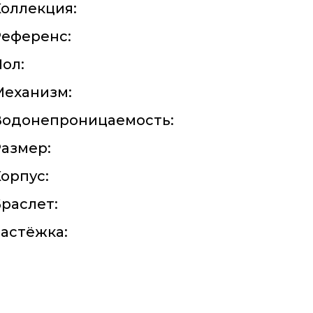
оллекция:
Референс:
ол:
Механизм:
Водонепроницаемость:
азмер:
орпус:
раслет:
астёжка: