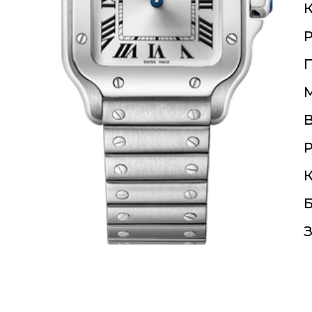
К
П
Р
К
Б
З