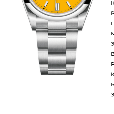
К
П
З
Р
К
Б
З