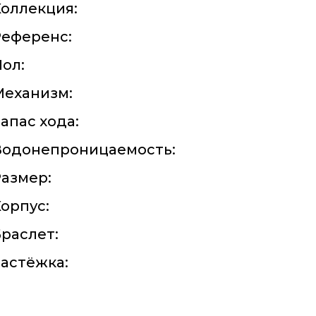
оллекция:
Референс:
ол:
Механизм:
апас хода:
Водонепроницаемость:
азмер:
орпус:
раслет:
астёжка: