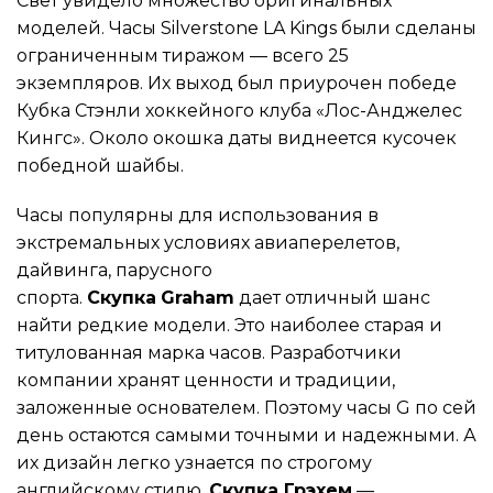
Свет увидело множество оригинальных
моделей. Часы Silverstone LA Kings были сделаны
ограниченным тиражом — всего 25
экземпляров. Их выход был приурочен победе
Кубка Стэнли хоккейного клуба «Лос-Анджелес
Кингс». Около окошка даты виднеется кусочек
победной шайбы.
Часы популярны для использования в
экстремальных условиях авиаперелетов,
дайвинга, парусного
спорта.
Скупка
Graham
дает отличный шанс
найти редкие модели. Это наиболее старая и
титулованная марка часов. Разработчики
компании хранят ценности и традиции,
заложенные основателем. Поэтому часы G по сей
день остаются самыми точными и надежными. А
их дизайн легко узнается по строгому
английскому стилю.
Скупка Грэхем
—