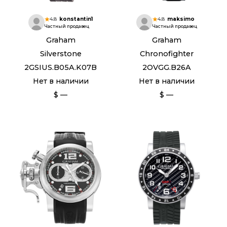
4.8
konstantin1
4.8
maksimo
Частный продавец
Частный продавец
Graham
Graham
Silverstone
Chronofighter
2GSIUS.B05A.K07B
2OVGG.B26A
Нет в наличии
Нет в наличии
$ —
$ —