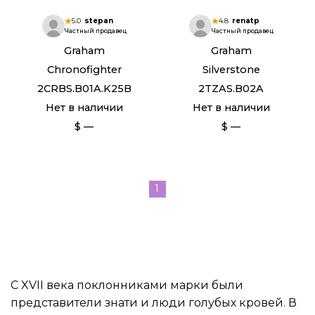
5.0
stepan
4.8
renatp
Частный продавец
Частный продавец
Graham
Graham
Chronofighter
Silverstone
2CRBS.B01A.K25B
2TZAS.B02A
Нет в наличии
Нет в наличии
$ —
$ —
1
С XVII века поклонниками марки были
представители знати и люди голубых кровей. В