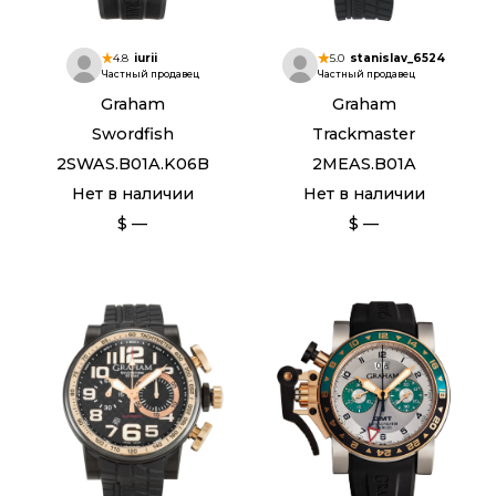
4.8
iurii
5.0
stanislav_6524
Частный продавец
Частный продавец
Graham
Graham
Swordfish
Trackmaster
2SWAS.B01A.K06B
2MEAS.B01A
Нет в наличии
Нет в наличии
$ —
$ —