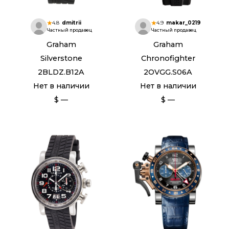
4.8
dmitrii
4.9
makar_0219
Частный продавец
Частный продавец
Graham
Graham
Silverstone
Chronofighter
2BLDZ.B12A
2OVGG.S06A
Нет в наличии
Нет в наличии
$ —
$ —